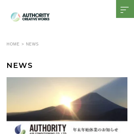
t
o
g
g
l
SDGsへの取り組み
15周年特設ページ
e
n
a
HOME
>
NEWS
v
i
g
a
NEWS
t
i
o
n