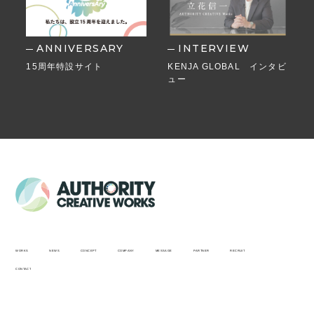
ANNIVERSARY
INTERVIEW
15周年特設サイト
KENJA GLOBAL インタビ
ュー
WORKS
NEWS
CONCEPT
COMPANY
MESSAGE
PARTNER
RECRUIT
CONTACT