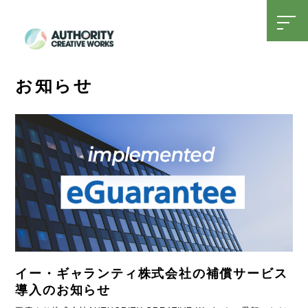
t
o
g
g
l
SDGsへの取り組み
15周年特設ページ
e
お知らせ
n
a
v
i
g
a
t
i
o
n
イー・ギャランティ株式会社の補償サービス
導入のお知らせ