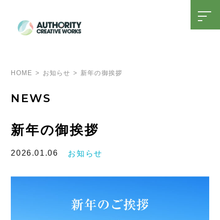
t
o
g
g
l
SDGsへの取り組み
15周年特設ページ
e
n
a
HOME
>
お知らせ
>
新年の御挨拶
v
i
g
NEWS
a
t
i
o
新年の御挨拶
n
2026.01.06
お知らせ