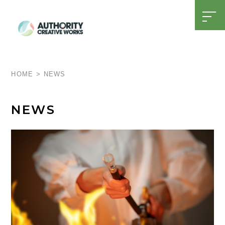
t
o
g
g
l
SDGsへの取り組み
15周年特設ページ
e
n
a
HOME
>
NEWS
v
i
g
a
NEWS
t
i
o
n