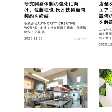
研究開発体制の強化に向
店舗
け、佐藤征也 氏と技術顧問
エア
契約を締結
設備
を解
株式会社AUTHORITY CREATIVE
WORKS（本社：神奈川県川崎市、代表取
これか
締役：立花 信...
舗を開
装デザイ
2025.12.05
お知らせ
2025.12