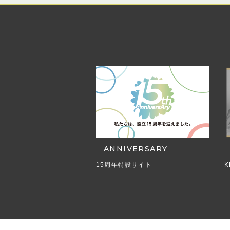
ANNIVERSARY
の取り組み
15周年特設サイト
K