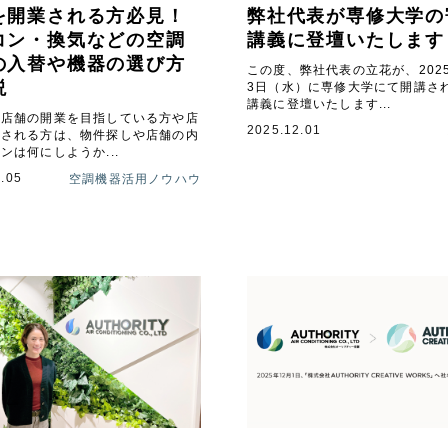
を開業される方必見！
弊社代表が専修大学の
コン・換気などの空調
講義に登壇いたします
の入替や機器の選び方
この度、弊社代表の立花が、2025
説
3日（水）に専修大学にて開講さ
講義に登壇いたします...
ら店舗の開業を目指している方や店
2025.12.01
業される方は、物件探しや店舗の内
ンは何にしようか...
.05
空調機器活用ノウハウ