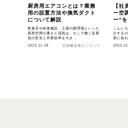
厨房用エアコンとは？業務
【社
用の設置方法や換気ダクト
ー空
について解説
ー”
飲食店や給食施設、工場の調理場といった
こんにち
厨房空間の暑さと湿気は、そこで働く従業
介する
員の安全と作業効率を大き...
部に加わ
2025.11.28
2025.11
空調機器導入ノウハウ