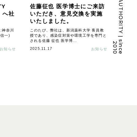
A
U
T
H
O
R
I
T
Y
|
s
i
n
c
e
0
1
TY
佐藤征也 医学博士にご来訪
S」へ社
いただき、意見交換を実施
いたしました。
:神奈川
このたび、弊社は、新潟薬科大学 客員教
信一)
授であり、感染症対策や環境工学を専門と
される佐藤 征也 医学博...
2
0
2025.11.17
お知らせ
お知らせ