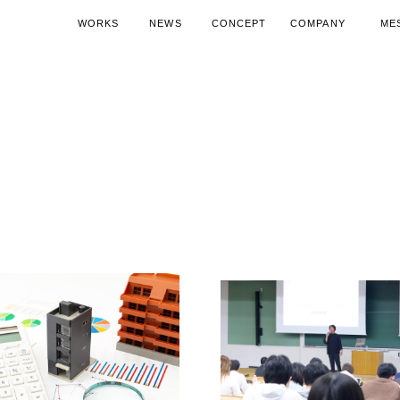
WORKS
NEWS
CONCEPT
COMPANY
ME
施工実績
ニュース
コンセプト
会社概要
代表
空調機器導入ノウハウ
SDGsへの取り組み
空調機器活
15周