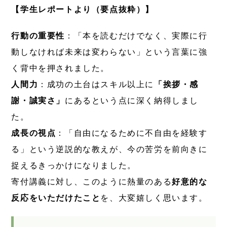
【学生レポートより（要点抜粋）】
行動の重要性
：「本を読むだけでなく、
実際に行
動しなければ未来は変わらない
」という言葉に強
く背中を押されました。
人間力
：成功の土台はスキル以上に
「挨拶・感
謝・誠実さ」
にあるという点に深く納得しまし
た。
成長の視点
：「
自由になるために不自由を経験す
る
」という逆説的な教えが、今の苦労を前向きに
捉えるきっかけになりました。
寄付講義に対し、このように熱量のある
好意的な
反応をいただけたこと
を、大変嬉しく思います。