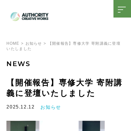
t
o
g
g
l
SDGsへの取り組み
15周年特設ページ
e
n
a
HOME
>
お知らせ
>
【開催報告】専修大学 寄附講義に登壇
v
いたしました
i
g
a
NEWS
t
i
o
n
【開催報告】専修大学 寄附講
義に登壇いたしました
2025.12.12
お知らせ