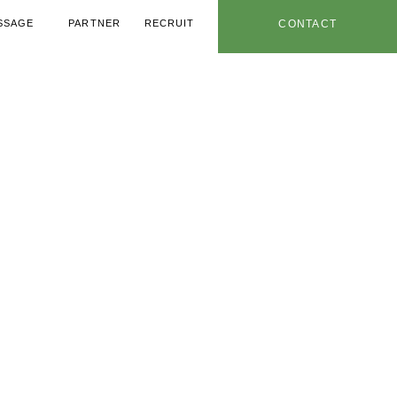
SSAGE
PARTNER
RECRUIT
CONTACT
メッセージ
協力業者
採用情報
お問い合わせ
用ノウハウ
年特設ページ
社内情報
お知らせ