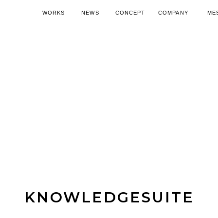
WORKS
NEWS
CONCEPT
COMPANY
ME
施工実績
ニュース
コンセプト
会社概要
代表
空調機器導入ノウハウ
SDGsへの取り組み
空調機器活
15周
KNOWLEDGESUITE