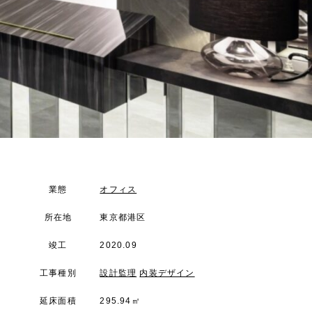
業態
オフィス
所在地
東京都港区
竣工
2020.09
工事種別
設計監理
内装デザイン
延床面積
295.94㎡