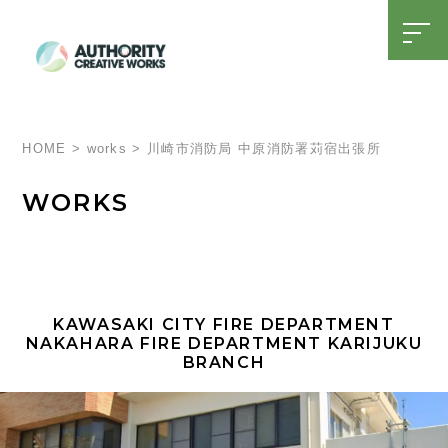
t
o
g
g
l
SDGsへの取り組み
15周年特設ページ
e
n
a
HOME
>
works
>
川崎市消防局 中原消防署苅宿出張所
v
i
g
WORKS
a
t
i
o
n
KAWASAKI CITY FIRE DEPARTMENT
NAKAHARA FIRE DEPARTMENT KARIJUKU
BRANCH