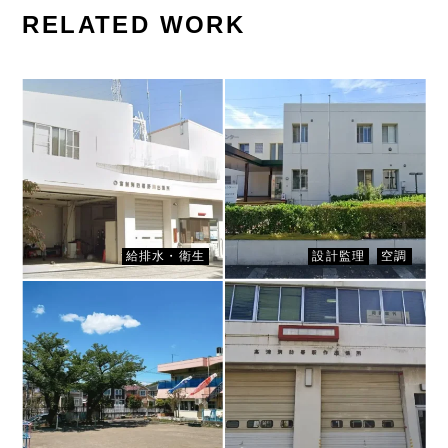
RELATED WORK
CLIENT
CLIENT
川崎市消防局 宮前消防署
かわさき健康づくりセンタ
野川出張所
ー
給排水・衛生
設計監理
空調
CLIENT
川崎市消防局 高津消防署
CLIENT