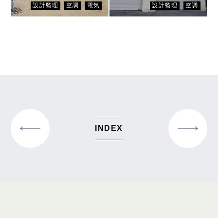
にじのそら虹ヶ丘保育園
新作出張所
設計監理
空調
電気
設計監理
空調
PR
NE
E
XT
INDEX