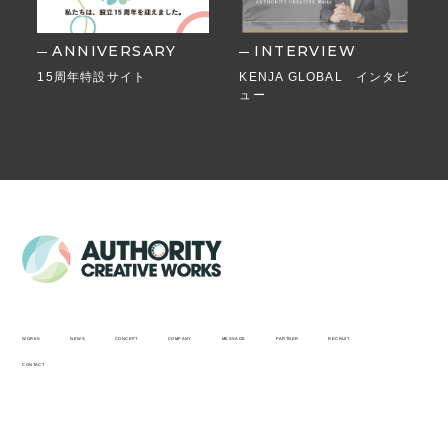
ANNIVERSARY
INTERVIEW
15周年特設サイト
KENJA GLOBAL インタビ
ュー
WORKS
NEWS
CONCEPT
COMPANY
MESSAGE
PARTNER
RECRUIT
CONTACT