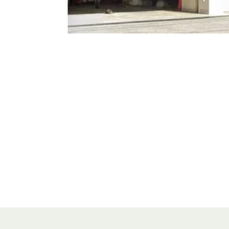
川崎市消
投
稿
の
ペ
ー
ジ
送
り