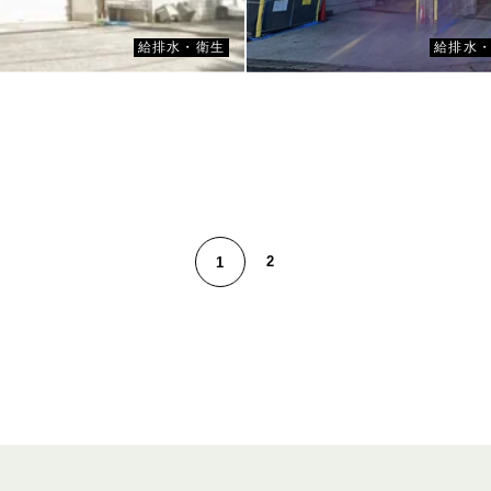
川崎市消防局 多摩消防署菅
防局 宮前消防署野川出張所
給排水・衛生
給排水
2
1