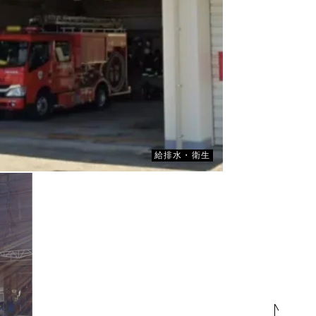
CLIENT
川崎市消防局 中原消防署苅宿出張所
給排水・衛生
ENT