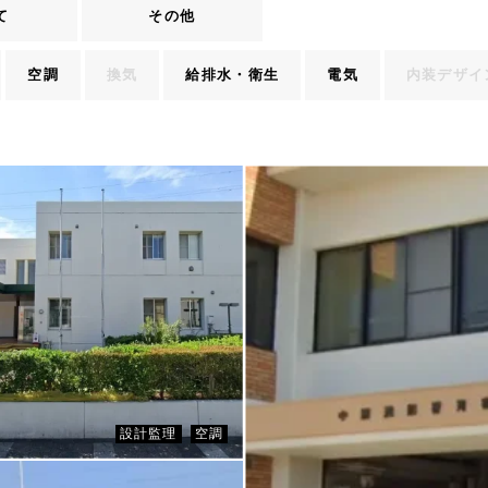
て
その他
空調
換気
給排水・衛生
電気
内装デザイ
CLIENT
かわさき健康づくりセンター
設計監理
空調