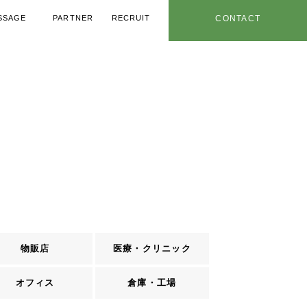
SSAGE
PARTNER
RECRUIT
CONTACT
メッセージ
協力業者
採用情報
お問い合わせ
用ノウハウ
年特設ページ
社内情報
お知らせ
物販店
医療・クリニック
オフィス
倉庫・工場