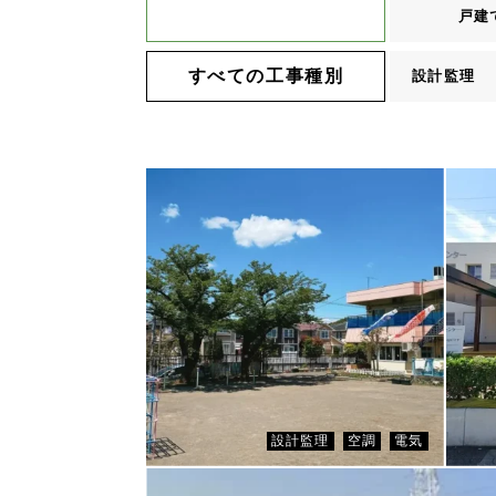
戸建
すべての工事種別
設計監理
CLIENT
にじのそら虹ヶ丘保育園
設計監理
空調
電気