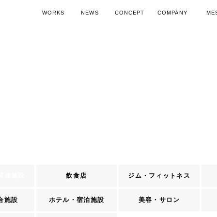
WORKS
NEWS
CONCEPT
COMPANY
ME
施工実績
ニュース
コンセプト
会社概要
代表
空調機器導入ノウハウ
SDGsへの取り組み
空調機器活
15周
関連施設
飲食店
ジム・フィットネス
合施設
ホテル・宿泊施設
美容・サロン