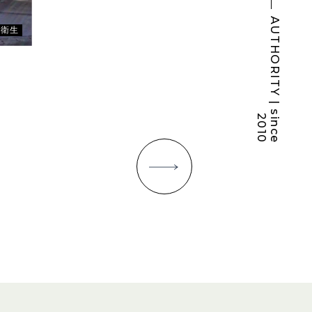
出張
所
A
U
T
H
O
R
I
T
Y
|
s
i
n
c
e
0
1
・衛生
2
0
次へ