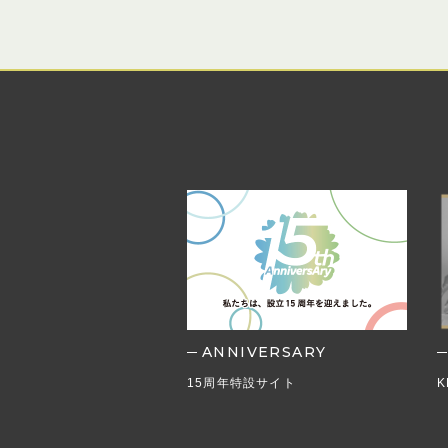
ANNIVERSARY
の取り組み
15周年特設サイト
K