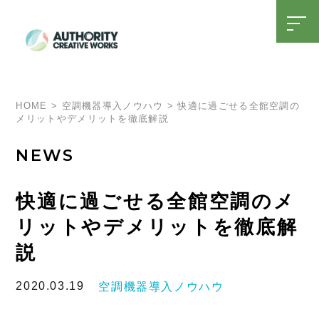
t
o
g
g
l
SDGsへの取り組み
15周年特設ページ
e
n
a
HOME
>
空調機器導入ノウハウ
>
快適に過ごせる全館空調の
v
メリットやデメリットを徹底解説
i
g
a
NEWS
t
i
o
n
快適に過ごせる全館空調のメ
リットやデメリットを徹底解
説
2020.03.19
空調機器導入ノウハウ