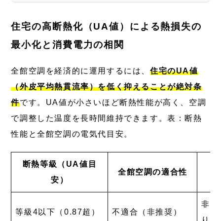
住宅の高断熱化（UA値）による熱損失の
最小化と消費電力の相関
全館空調を経済的に運用するには、
住宅のUA値
（外皮平均熱貫流率）を低く抑えることが絶対条
件
です。UA値が小さいほど断熱性能が高く、空調
で調整した温度を長時間維持できます。表：断熱
性能と全館空調の電気代目安。
断熱等級（UA値目
全館空調の適合性
安）
非常
等級4以下（0.87超）
不適合（非推奨）
り