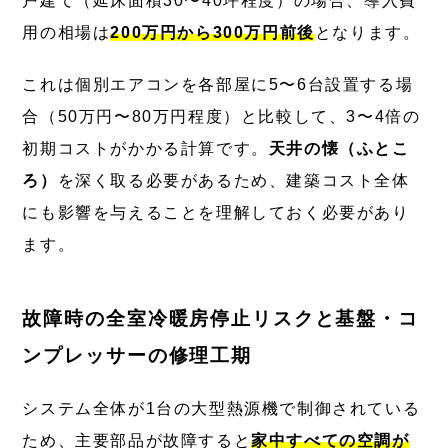
戸建て（延床面積30〜40坪程度）の場合、導入費
用の相場は
200万円から300万円前後
となります。
これは個別エアコンを各部屋に5〜6台設置する場
合（50万円〜80万円程度）と比較して、3〜4倍の
初期コストがかかる計算です。
天井の懐（ふとこ
ろ）
を深く取る必要があるため、建築コスト全体
にも影響を与えることを理解しておく必要があり
ます。
故障時の全室冷暖房停止リスクと基盤・コ
ンプレッサーの修理工期
システム全体が1台の大型熱源機で制御されている
ため、主要部品が故障すると
家中すべての空調が