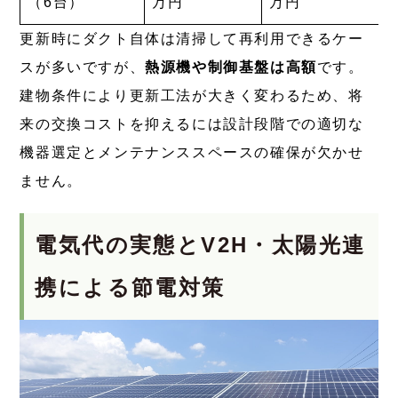
（6台）
万円
万円
更新時にダクト自体は清掃して再利用できるケー
スが多いですが、
熱源機や制御基盤は高額
です。
建物条件により更新工法が大きく変わるため、将
来の交換コストを抑えるには設計段階での適切な
機器選定とメンテナンススペースの確保が欠かせ
ません。
電気代の実態とV2H・太陽光連
携による節電対策