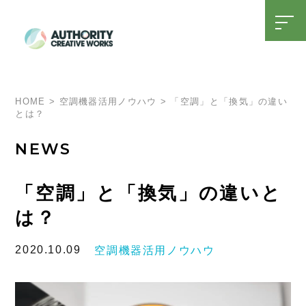
t
o
g
g
l
SDGsへの取り組み
15周年特設ページ
e
n
a
HOME
>
空調機器活用ノウハウ
>
「空調」と「換気」の違い
v
とは？
i
g
a
NEWS
t
i
o
n
「空調」と「換気」の違いと
は？
2020.10.09
空調機器活用ノウハウ