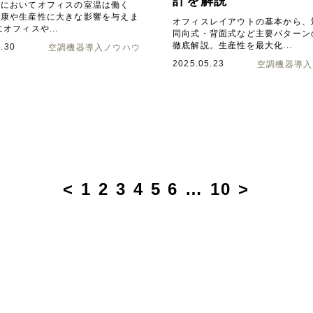
計を解説
境においてオフィスの室温は働く
健康や生産性に大きな影響を与えま
オフィスレイアウトの基本から、
にオフィスや...
同向式・背面式など主要パターン
徹底解説。生産性を最大化...
.30
空調機器導入ノウハウ
2025.05.23
空調機器導入
<
1
2
3
4
5
6
…
10
>