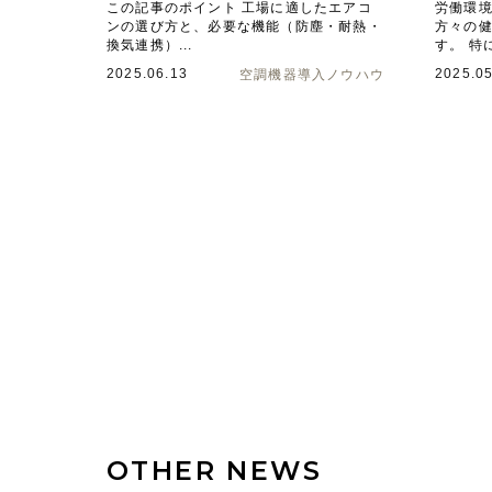
この記事のポイント 工場に適したエアコ
労働環
ンの選び方と、必要な機能（防塵・耐熱・
方々の
換気連携）...
す。 特
2025.06.13
2025.05
空調機器導入ノウハウ
OTHER NEWS