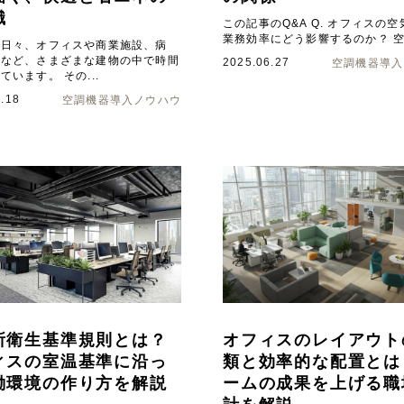
識
この記事のQ&A Q. オフィスの
業務効率にどう影響するのか？ 空気
は日々、オフィスや商業施設、病
校など、さまざまな建物の中で時間
2025.06.27
空調機器導入
ています。 その...
.18
空調機器導入ノウハウ
所衛生基準規則とは？
オフィスのレイアウト
ィスの室温基準に沿っ
類と効率的な配置とは
働環境の作り方を解説
ームの成果を上げる職