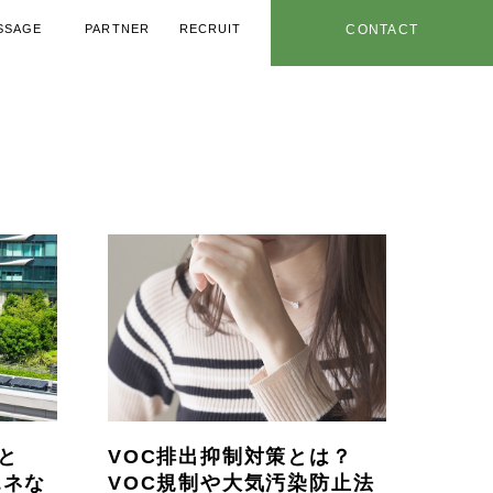
SSAGE
PARTNER
RECRUIT
CONTACT
メッセージ
協力業者
採用情報
お問い合わせ
用ノウハウ
年特設ページ
社内情報
お知らせ
と
VOC排出抑制対策とは？
エネな
VOC規制や大気汚染防止法