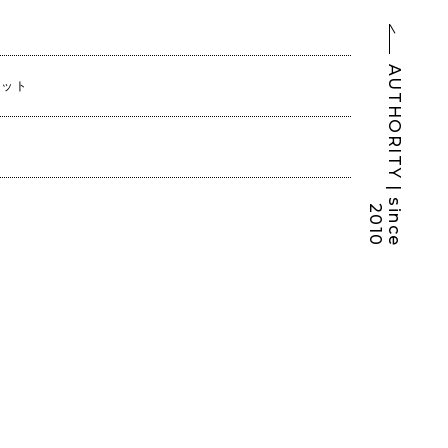
説
A
U
T
H
O
R
I
T
Y
|
s
i
n
c
e
0
1
リット
2
0