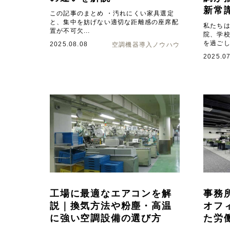
新常
この記事のまとめ ・汚れにくい家具選定
と、集中を妨げない適切な距離感の座席配
私たち
置が不可欠...
院、学
を過ごし
2025.08.08
空調機器導入ノウハウ
2025.07
工場に最適なエアコンを解
事務
説｜換気方法や粉塵・高温
オフ
に強い空調設備の選び方
た労