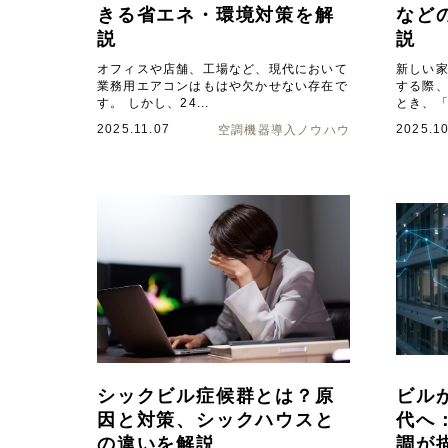
きる省エネ・環境対策を解
など
説
説
オフィスや店舗、工場など、現代において
新しい
業務用エアコンはもはや欠かせない存在で
する際
す。 しかし、24...
とき、「
2025.11.07
2025.10
空調機器導入ノウハウ
シックビル症候群とは？原
ビル
因と対策、シックハウスと
代へ
の違いを解説
調が