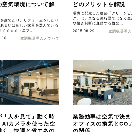
の空気環境について解
どのメリットを解説
環境に配慮した建築「グリーンビ
グ」は、単なる流行語ではなく企
家を建てたり、リフォームをしたり
や投資判断に直結する概念...
、あるいは新しい家具を選んでいる
F☆☆☆☆（エフ...
2025.08.29
空調機器導入
.10
空調機器導入ノウハウ
が「人を見て」動く時
業務効率は空気で決ま
：AIカメラを使った空
オフィスの換気とCO
描く、快適と省エネの
の関係