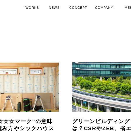
WORKS
NEWS
CONCEPT
COMPANY
ME
施工実績
ニュース
コンセプト
会社概要
代表
空調機器導入ノウハウ
SDGsへの取り組み
空調機器活
15周
☆☆☆☆マーク”の意味
グリーンビルディング
読み方やシックハウス
は？CSRやZEB、省