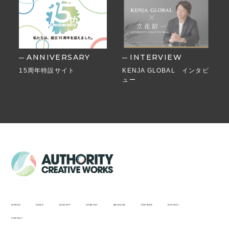
ANNIVERSARY
INTERVIEW
15周年特設サイト
KENJA GLOBAL インタビ
ュー
WORKS
NEWS
CONCEPT
COMPANY
MESSAGE
PARTNER
RECRUIT
CONTACT