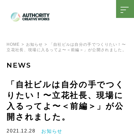
t
o
g
g
l
SDGsへの取り組み
15周年特設ページ
e
n
a
HOME
>
お知らせ
>
「自社ビルは自分の手でつくりたい！〜
v
立花社長、現場に入るってよ〜＜前編＞」が公開されました。
i
g
a
NEWS
t
i
o
n
「自社ビルは自分の手でつく
りたい！〜立花社長、現場に
入るってよ〜＜前編＞」が公
開されました。
2021.12.28
お知らせ