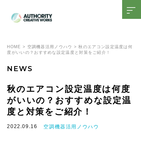
t
o
g
g
l
SDGsへの取り組み
15周年特設ページ
e
n
a
HOME
>
空調機器活用ノウハウ
>
秋のエアコン設定温度は何
v
度がいいの？おすすめな設定温度と対策をご紹介！
i
g
a
NEWS
t
i
o
n
秋のエアコン設定温度は何度
がいいの？おすすめな設定温
度と対策をご紹介！
2022.09.16
空調機器活用ノウハウ