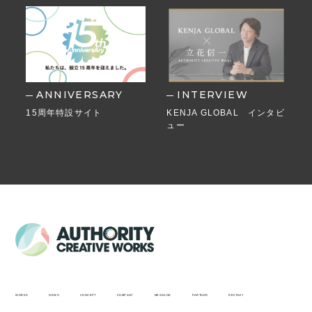
ANNIVERSARY
INTERVIEW
15周年特設サイト
KENJA GLOBAL インタビ
ュー
WORKS
NEWS
CONCEPT
COMPANY
MESSAGE
PARTNER
RECRUIT