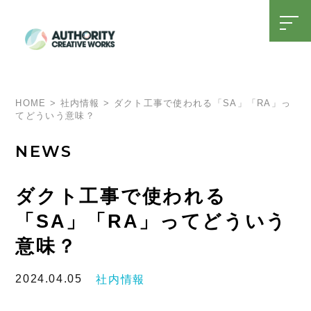
t
o
g
g
l
SDGsへの取り組み
15周年特設ページ
e
n
a
HOME
>
社内情報
>
ダクト工事で使われる「SA」「RA」っ
v
てどういう意味？
i
g
a
NEWS
t
i
o
n
ダクト工事で使われる
「SA」「RA」ってどういう
意味？
2024.04.05
社内情報