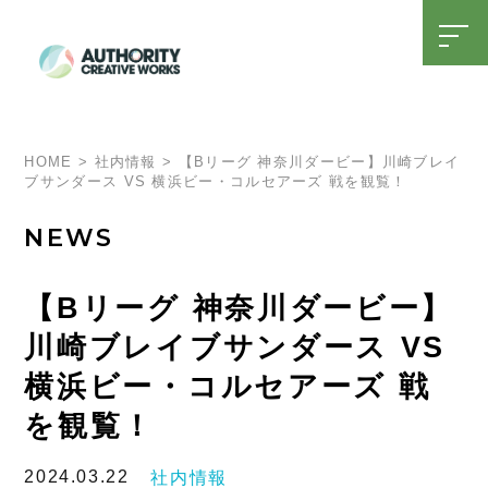
t
o
g
g
l
SDGsへの取り組み
15周年特設ページ
e
n
a
HOME
>
社内情報
>
【Bリーグ 神奈川ダービー】川崎ブレイ
v
ブサンダース VS 横浜ビー・コルセアーズ 戦を観覧！
i
g
a
NEWS
t
i
o
n
【Bリーグ 神奈川ダービー】
川崎ブレイブサンダース VS
横浜ビー・コルセアーズ 戦
を観覧！
2024.03.22
社内情報