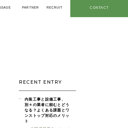
SSAGE
PARTNER
RECRUIT
CONTACT
メッセージ
協力業者
採用情報
お問い合わせ
用ノウハウ
年特設ページ
社内情報
お知らせ
RECENT ENTRY
内装工事と設備工事、
別々の業者に頼むとどう
なる？よくある課題とワ
ンストップ対応のメリッ
ト