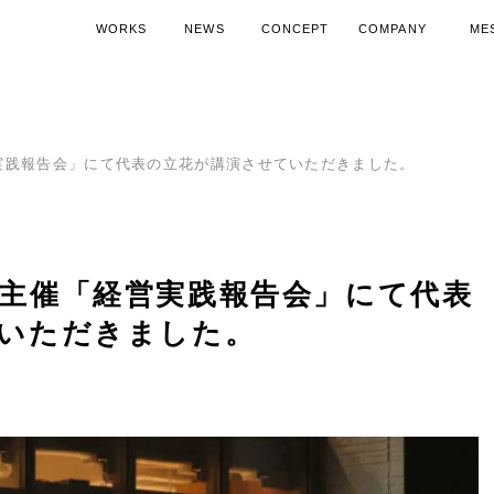
WORKS
NEWS
CONCEPT
COMPANY
ME
施工実績
ニュース
コンセプト
会社概要
代表
空調機器導入ノウハウ
SDGsへの取り組み
空調機器活
15周
実践報告会」にて代表の立花が講演させていただきました。
主催「経営実践報告会」にて代表
いただきました。