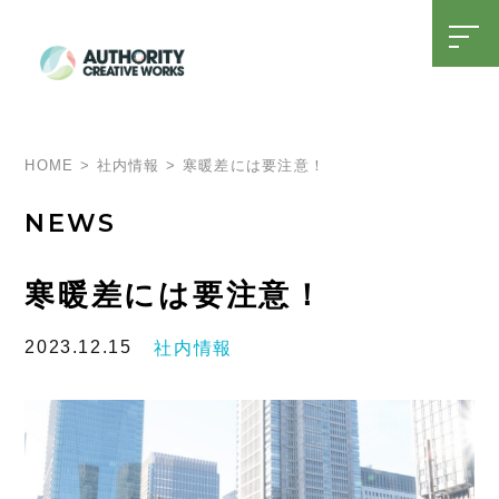
t
o
g
g
l
SDGsへの取り組み
15周年特設ページ
e
n
a
HOME
>
社内情報
>
寒暖差には要注意！
v
i
g
NEWS
a
t
i
o
寒暖差には要注意！
n
2023.12.15
社内情報