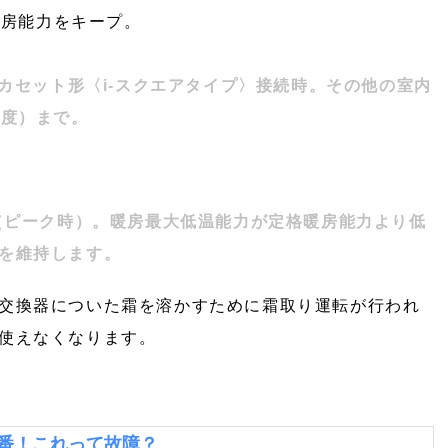
格冷房能力をキープ。
井カセット形〈i-スクエアタイプ〉接続時。その他の室内
温度）まで。
力（ピーク時）。暖房最大低温能力が定格暖房能力より低
を維持します。
交換器についた霜を溶かすために霜取り運転が行われ
使えなくなります。
番！これって故障？