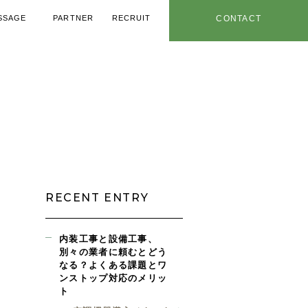
SSAGE
PARTNER
RECRUIT
CONTACT
メッセージ
協力業者
採用情報
お問い合わせ
用ノウハウ
年特設ページ
社内情報
お知らせ
RECENT ENTRY
内装工事と設備工事、
別々の業者に頼むとどう
なる？よくある課題とワ
ンストップ対応のメリッ
ト