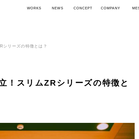
WORKS
NEWS
CONCEPT
COMPANY
ME
施工実績
ニュース
コンセプト
会社概要
代表
空調機器導入ノウハウ
SDGsへの取り組み
空調機器活
15周
Rシリーズの特徴とは？
立！スリムZRシリーズの特徴と