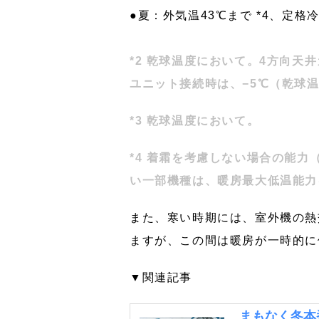
●夏：外気温43℃まで *4、定
*2 乾球温度において。4方向天
ユニット接続時は、−5℃（乾球
*3 乾球温度において。
*4 着霜を考慮しない場合の能
い一部機種は、暖房最大低温能力
また、寒い時期には、室外機の熱
ますが、この間は暖房が一時的に
▼関連記事
まもなく冬本