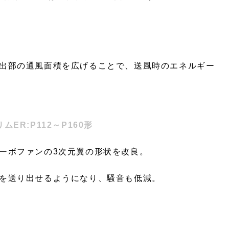
出部の通風面積を広げることで、送風時のエネルギー
リムER:P112～P160形
ーボファンの3次元翼の形状を改良。
を送り出せるようになり、騒音も低減。