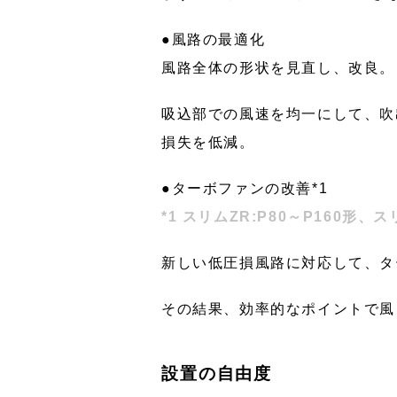
●風路の最適化
風路全体の形状を見直し、改良。
吸込部での風速を均一にして、吹
損失を低減。
●ターボファンの改善*1
*1 スリムZR:P80～P160形、ス
新しい低圧損風路に対応して、タ
その結果、効率的なポイントで風
設置の自由度