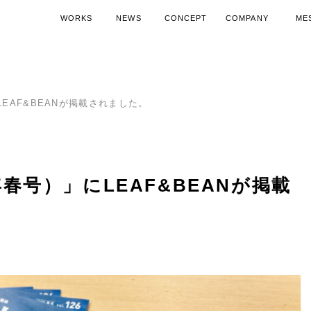
WORKS
NEWS
CONCEPT
COMPANY
ME
施工実績
ニュース
コンセプト
会社概要
代表
空調機器導入ノウハウ
SDGsへの取り組み
空調機器活
15周
LEAF&BEANが掲載されました。
年春号）」にLEAF&BEANが掲載