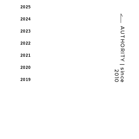
2025
2024
A
U
T
H
O
R
I
T
Y
|
s
i
n
c
e
0
1
2023
2022
2021
2020
2
0
2019