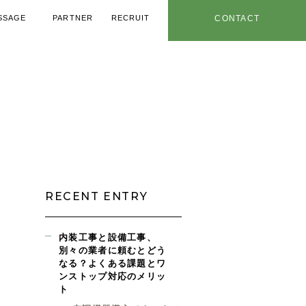
SSAGE
PARTNER
RECRUIT
CONTACT
メッセージ
協力業者
採用情報
お問い合わせ
用ノウハウ
年特設ページ
社内情報
お知らせ
RECENT ENTRY
内装工事と設備工事、
別々の業者に頼むとどう
なる？よくある課題とワ
ンストップ対応のメリッ
ト