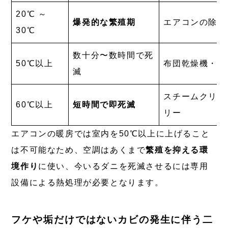
20℃ ～
爆発的な繁殖期
エアコンの除湿
30℃
数十分〜数時間で死
50℃以上
布団乾燥機・衣
滅
スチームクリー
60℃以上
短時間で即死滅
リー
エアコンの暖房では室内を50℃以上に上げること
は不可能なため、空調はあくまで
繁殖を抑える環
境作り
に使い、今いるダニを死滅させるには専用
設備による熱処理が必要となります。
フケや垢だけではないカビの発生に伴う二