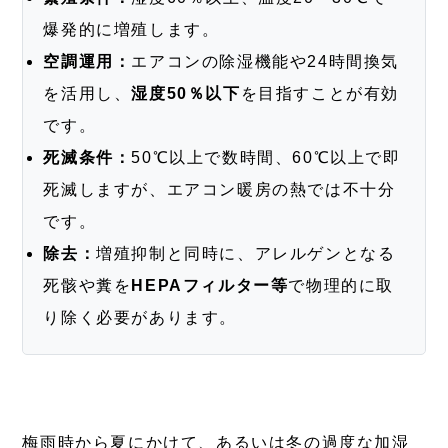
爆発的に増殖します。
空調運用：
エアコンの除湿機能や24時間換気
を活用し、
湿度50％以下
を目指すことが有効
です。
死滅条件：
50℃以上で数時間、60℃以上で即
死滅しますが、エアコン暖房の熱では不十分
です。
除去：
増殖抑制と同時に、アレルゲンとなる
死骸や糞を
HEPAフィルター等
で物理的に取
り除く必要があります。
梅雨時から夏にかけて、あるいは冬の過度な加湿