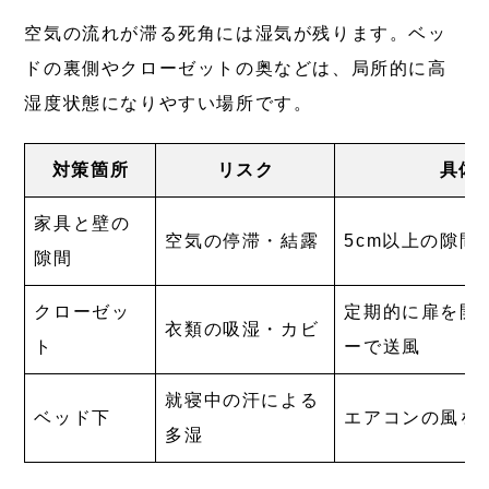
空気の流れが滞る死角には湿気が残ります。ベッ
ドの裏側やクローゼットの奥などは、局所的に高
湿度状態になりやすい場所です。
対策箇所
リスク
具体
家具と壁の
空気の停滞・結露
5cm以上の隙間
隙間
クローゼッ
定期的に扉を開
衣類の吸湿・カビ
ト
ーで送風
就寝中の汗による
ベッド下
エアコンの風を
多湿