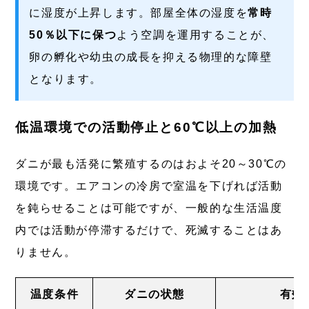
に湿度が上昇します。部屋全体の湿度を
常時
50％以下に保つ
よう空調を運用することが、
卵の孵化や幼虫の成長を抑える物理的な障壁
となります。
低温環境での活動停止と60℃以上の加熱
ダニが最も活発に繁殖するのはおよそ20～30℃の
環境です。エアコンの冷房で室温を下げれば活動
を鈍らせることは可能ですが、一般的な生活温度
内では活動が停滞するだけで、死滅することはあ
りません。
温度条件
ダニの状態
有効