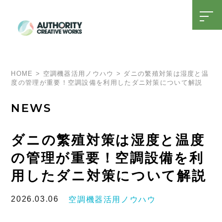
t
o
g
g
l
SDGsへの取り組み
15周年特設ページ
e
n
a
HOME
>
空調機器活用ノウハウ
>
ダニの繁殖対策は湿度と温
v
度の管理が重要！空調設備を利用したダニ対策について解説
i
g
a
NEWS
t
i
o
n
ダニの繁殖対策は湿度と温度
の管理が重要！空調設備を利
用したダニ対策について解説
2026.03.06
空調機器活用ノウハウ