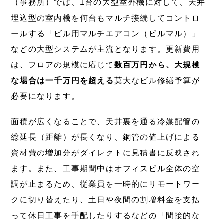
（事務所）では、1台の大型室外機に対して、天井
埋込型の室内機を何台もマルチ接続してコントロ
ールする「ビル用マルチエアコン（ビルマル）」
などの大型システムが主流となります。更新費用
は、フロアの規模に応じて
数百万円から、大規模
な場合は一千万円を超える
莫大なビル修繕予算が
必要になります。
面積が広くなることで、天井裏を通る冷媒配管の
総延長（距離）が長くなり、銅管の値上げによる
資材費の増加分がダイレクトに見積書に反映され
ます。また、工事期間中はオフィスビル全体の空
調が止まるため、従業員を一時的にリモートワー
クに切り替えたり、土日や夜間の割増料金を支払
って休日工事を手配したりするなどの「間接的な