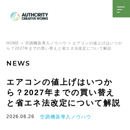
t
o
g
g
l
SDGsへの取り組み
15周年特設ページ
e
n
a
HOME
>
空調機器導入ノウハウ
>
エアコンの値上げはいつか
v
ら？2027年までの買い替えと省エネ法改定について解説
i
g
a
NEWS
t
i
o
n
エアコンの値上げはいつか
ら？2027年までの買い替え
と省エネ法改定について解説
2026.06.26
空調機器導入ノウハウ