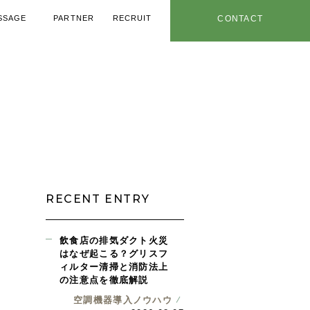
SSAGE
PARTNER
RECRUIT
CONTACT
メッセージ
協力業者
採用情報
お問い合わせ
用ノウハウ
年特設ページ
社内情報
お知らせ
RECENT ENTRY
飲食店の排気ダクト火災
はなぜ起こる？グリスフ
ィルター清掃と消防法上
の注意点を徹底解説
空調機器導入ノウハウ