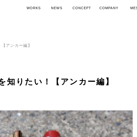
WORKS
NEWS
CONCEPT
COMPANY
ME
施工実績
ニュース
コンセプト
会社概要
代表
空調機器導入ノウハウ
SDGsへの取り組み
空調機器活
15周
！【アンカー編】
を知りたい！【アンカー編】