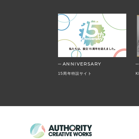
ANNIVERSARY
の取り組み
15周年特設サイト
K