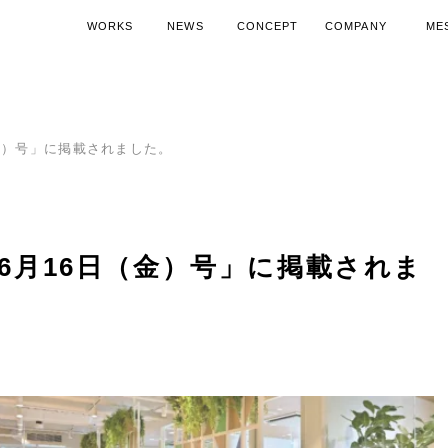
WORKS
NEWS
CONCEPT
COMPANY
ME
施工実績
ニュース
コンセプト
会社概要
代表
空調機器導入ノウハウ
SDGsへの取り組み
空調機器活
15周
金）号」に掲載されました。
6月16日（金）号」に掲載されま