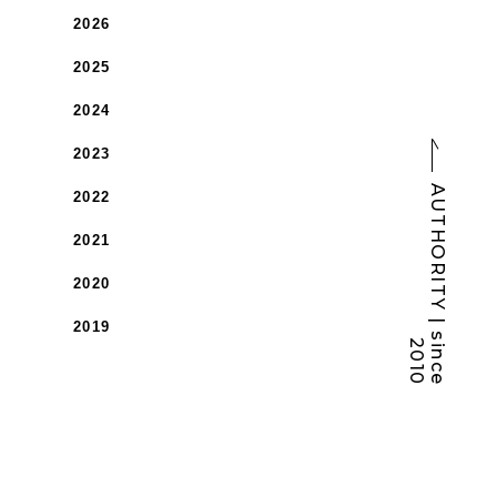
2026
2025
2024
2023
A
U
T
H
O
R
I
T
Y
|
s
i
n
c
e
0
1
2022
2021
2020
2019
2
0