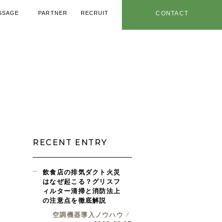
SSAGE
PARTNER
RECRUIT
CONTACT
メッセージ
協力業者
採用情報
お問い合わせ
用ノウハウ
年特設ページ
社内情報
お知らせ
RECENT ENTRY
飲食店の排気ダクト火災
はなぜ起こる？グリスフ
ィルター清掃と消防法上
の注意点を徹底解説
空調機器導入ノウハウ