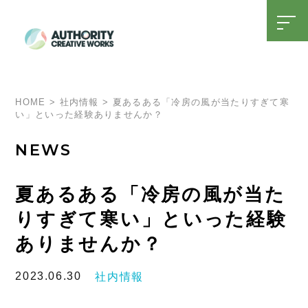
t
o
g
g
l
SDGsへの取り組み
15周年特設ページ
e
n
a
HOME
>
社内情報
>
夏あるある「冷房の風が当たりすぎて寒
v
い」といった経験ありませんか？
i
g
a
NEWS
t
i
o
n
夏あるある「冷房の風が当た
りすぎて寒い」といった経験
ありませんか？
2023.06.30
社内情報