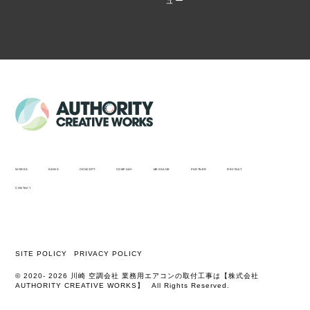
ュー
WORKS
NEWS
CONCEPT
COMPANY
MESSAGE
PARTNER
RECRUIT
CONTACT
SITE POLICY
PRIVACY POLICY
© 2020-
2026
川崎 空調会社 業務用エアコンの取付工事は【株式会社
AUTHORITY CREATIVE WORKS】
All Rights Reserved.