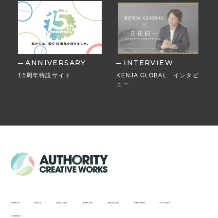
ANNIVERSARY
INTERVIEW
15周年特設サイト
KENJA GLOBAL インタビ
ュー
WORKS
NEWS
CONCEPT
COMPANY
MESSAGE
PARTNER
RECRUIT
CONTACT