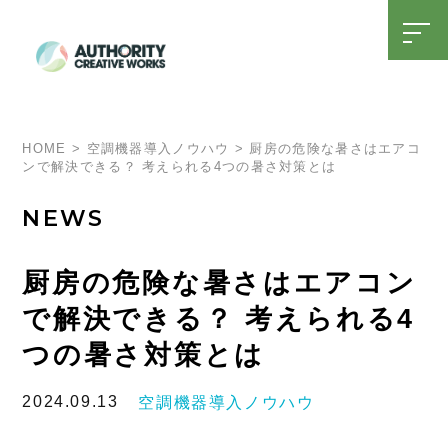
t
o
g
g
l
SDGsへの取り組み
15周年特設ページ
e
n
a
HOME
>
空調機器導入ノウハウ
>
厨房の危険な暑さはエアコ
v
ンで解決できる？ 考えられる4つの暑さ対策とは
i
g
a
NEWS
t
i
o
n
厨房の危険な暑さはエアコン
で解決できる？ 考えられる4
つの暑さ対策とは
2024.09.13
空調機器導入ノウハウ