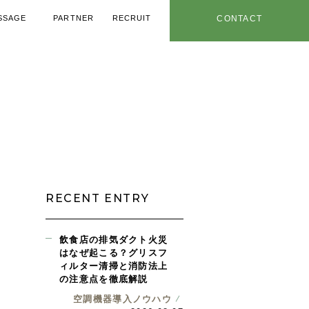
SSAGE
PARTNER
RECRUIT
CONTACT
メッセージ
協力業者
採用情報
お問い合わせ
用ノウハウ
年特設ページ
社内情報
お知らせ
RECENT ENTRY
飲食店の排気ダクト火災
はなぜ起こる？グリスフ
ィルター清掃と消防法上
の注意点を徹底解説
空調機器導入ノウハウ