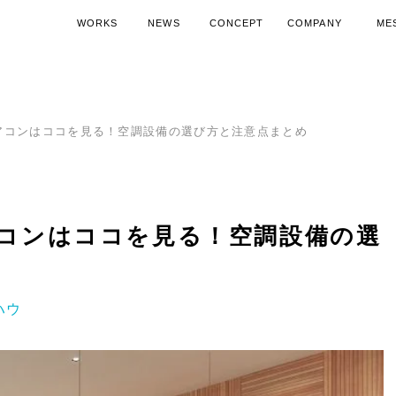
WORKS
NEWS
CONCEPT
COMPANY
ME
施工実績
ニュース
コンセプト
会社概要
代表
空調機器導入ノウハウ
SDGsへの取り組み
空調機器活
15周
アコンはココを見る！空調設備の選び方と注意点まとめ
コンはココを見る！空調設備の選
ハウ