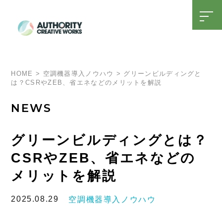
t
o
g
g
l
SDGsへの取り組み
15周年特設ページ
e
n
a
HOME
>
空調機器導入ノウハウ
>
グリーンビルディングと
v
は？CSRやZEB、省エネなどのメリットを解説
i
g
a
NEWS
t
i
o
n
グリーンビルディングとは？
CSRやZEB、省エネなどの
メリットを解説
2025.08.29
空調機器導入ノウハウ