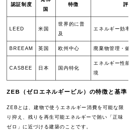
認証制度
特徴
評価
国
世界的に普
LEED
米国
エネルギー効率
及
BREEAM
英国
欧州中心
廃棄物管理・健
エネルギー性能
CASBEE
日本
国内特化
境
ZEB（ゼロエネルギービル）の特徴と基準
ZEBとは、建物で使うエネルギー消費を可能な限
り抑え、残りを再生可能エネルギーで賄い「正味
ゼロ」に近づける建築のことです。