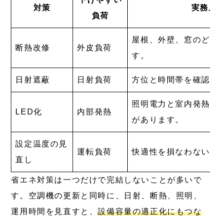
対策
実務上
負荷
屋根、外壁、窓のどこ
断熱改修
外皮負荷
す。
日射遮蔽
日射負荷
方位と時間帯を確認し
照明電力と室内発熱を
LED化
内部発熱
があります。
設定温度の見
運転負荷
快適性を損なわない範
直し
省エネ対策は一つだけで完結しないことが多いで
す。空調機の更新と同時に、日射、断熱、照明、
運用時間を見直すと、
設備容量の適正化にもつな