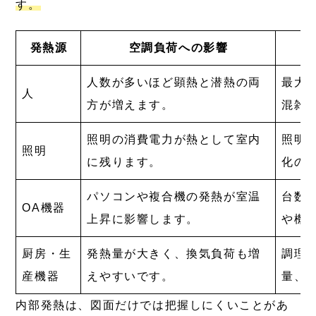
す。
発熱源
空調負荷への影響
人数が多いほど顕熱と潜熱の両
最大
人
方が増えます。
混雑
照明の消費電力が熱として室内
照明
照明
に残ります。
化の
パソコンや複合機の発熱が室温
台数
OA機器
上昇に影響します。
や機
厨房・生
発熱量が大きく、換気負荷も増
調理
産機器
えやすいです。
量、
内部発熱は、図面だけでは把握しにくいことがあ