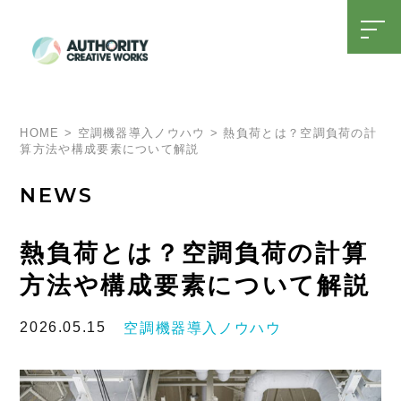
t
o
g
g
l
SDGsへの取り組み
15周年特設ページ
e
n
a
HOME
>
空調機器導入ノウハウ
>
熱負荷とは？空調負荷の計
v
算方法や構成要素について解説
i
g
a
NEWS
t
i
o
n
熱負荷とは？空調負荷の計算
方法や構成要素について解説
2026.05.15
空調機器導入ノウハウ