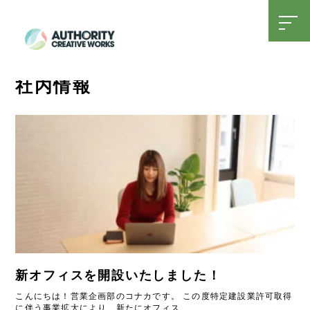
t
o
g
g
l
SDGsへの取り組み
15周年特設ページ
e
社内情報
n
a
v
i
g
a
t
i
o
n
新オフィスを開設いたしました！
こんにちは！営業企画部のコナカです。 この度特定建設業許可取得
に伴う事業拡大により、新たにオフィス...