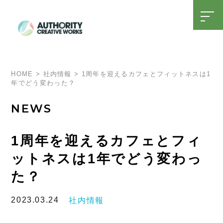
t
o
g
g
l
SDGsへの取り組み
15周年特設ページ
e
n
a
HOME
>
社内情報
>
1周年を迎えるカフェとフィットネスは1
v
年でどう変わった？
i
g
a
NEWS
t
i
o
n
1周年を迎えるカフェとフィ
ットネスは1年でどう変わっ
た？
2023.03.24
社内情報