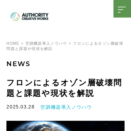
t
o
g
g
l
SDGsへの取り組み
15周年特設ページ
e
n
a
HOME
>
空調機器導入ノウハウ
>
フロンによるオゾン層破壊
v
問題と課題や現状を解説
i
g
a
NEWS
t
i
o
n
フロンによるオゾン層破壊問
題と課題や現状を解説
2025.03.28
空調機器導入ノウハウ