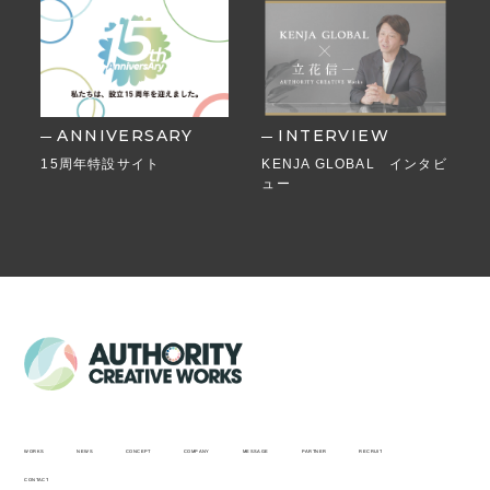
ANNIVERSARY
INTERVIEW
15周年特設サイト
KENJA GLOBAL インタビ
ュー
WORKS
NEWS
CONCEPT
COMPANY
MESSAGE
PARTNER
RECRUIT
CONTACT